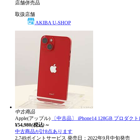
店舗併売品
取扱店舗
AKIBA U-SHOP
中古商品
Apple(アップル)
〔中古品〕 iPhone14 128GB プロダク
¥54,980
(税込)～
中古商品が計8点あります
2,749ポイントサービス
発売日：2022年9月中旬発売