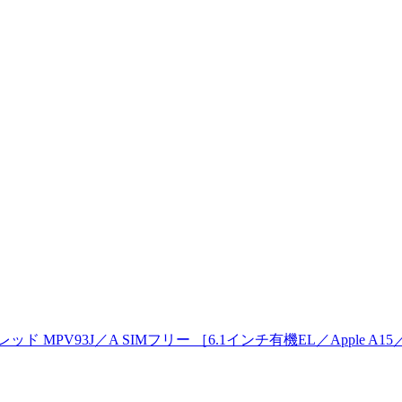
トレッド MPV93J／A SIMフリー ［6.1インチ有機EL／Apple A1