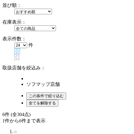
並び順：
在庫表示：
表示件数：
件
取扱店舗を絞込み：
ソフマップ店舗
6
件 (全304点)
1
件から
6
件まで表示