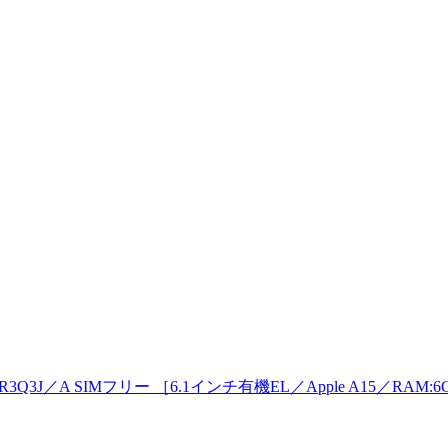
MR3Q3J／A SIMフリー ［6.1インチ有機EL／Apple A15／RAM