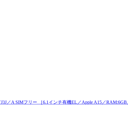
PVJ3J／A SIMフリー ［6.1インチ有機EL／Apple A15／RAM:6