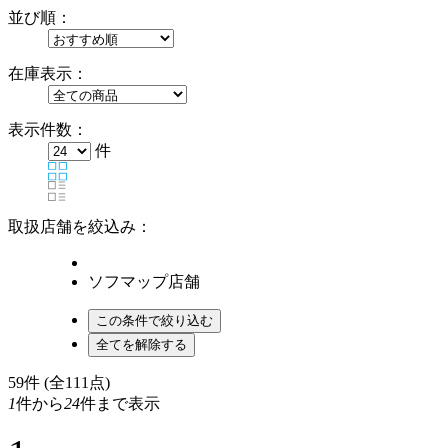
並び順：
在庫表示：
表示件数：
件
取扱店舗を絞込み：
ソフマップ店舗
59
件 (全111点)
1
件から
24
件まで表示