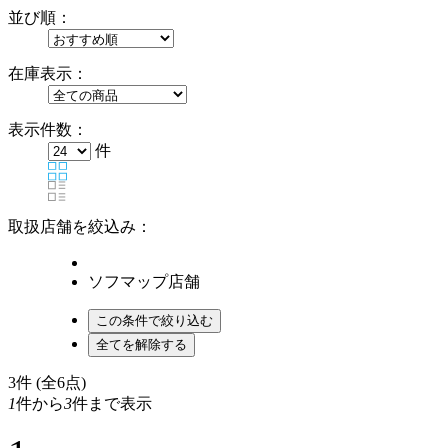
並び順：
在庫表示：
表示件数：
件
取扱店舗を絞込み：
ソフマップ店舗
3
件 (全6点)
1
件から
3
件まで表示