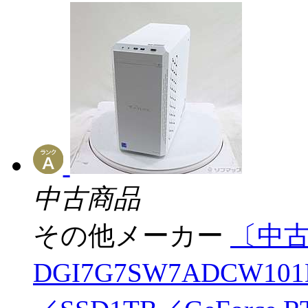
中古商品
その他メーカー
〔中古品
DGI7G7SW7ADCW101D