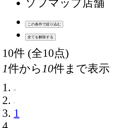
ソフマップ店舗
10
件 (全10点)
1
件から
10
件まで表示
1