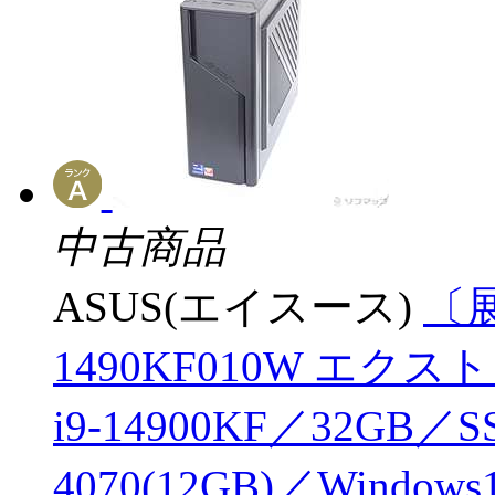
中古商品
ASUS(エイスース)
〔展
1490KF010W エク
i9-14900KF／32GB／S
4070(12GB)／Windows