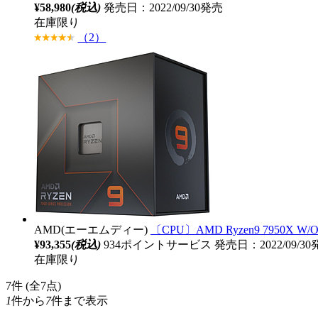
¥58,980
(税込)
発売日：2022/09/30発売
在庫限り
（2）
AMD(エーエムディー)
〔CPU〕AMD Ryzen9 7950X W/
¥93,355
(税込)
934ポイントサービス
発売日：2022/09/3
在庫限り
7
件 (全7点)
1
件から
7
件まで表示