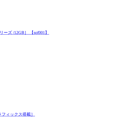
Xシリーズ /12GB］ 【sof001】
AM5 /グラフィックス搭載］