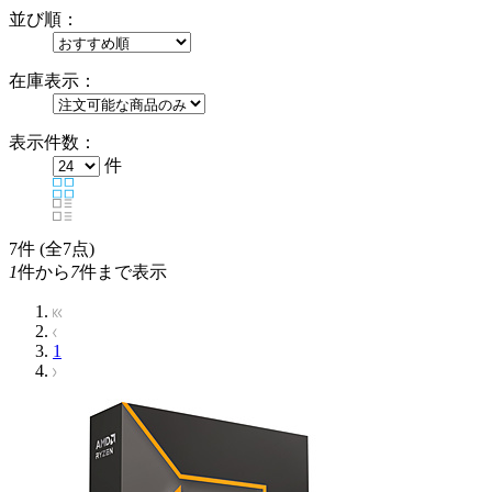
並び順：
在庫表示：
表示件数：
件
7
件 (全7点)
1
件から
7
件まで表示
1