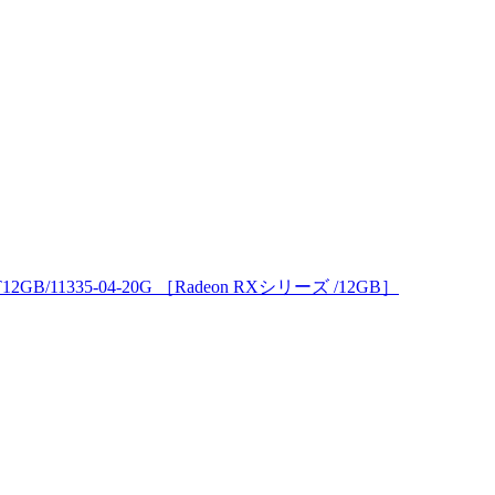
2GB/11335-04-20G ［Radeon RXシリーズ /12GB］