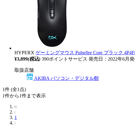
HYPERX
ゲーミングマウス Pulsefire Core ブラック 4P4
¥3,899
(税込)
390ポイントサービス
発売日：2022年6月
取扱店舗
AKIBA パソコン・デジタル館
1
件 (全1点)
1
件から
1
件まで表示
1