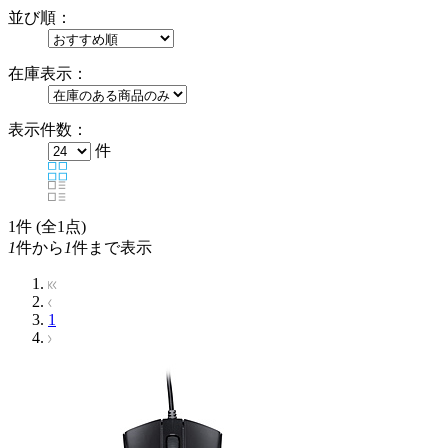
並び順：
在庫表示：
表示件数：
件
1
件 (全1点)
1
件から
1
件まで表示
1