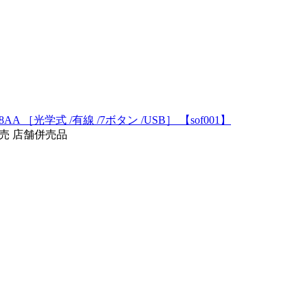
F8AA ［光学式 /有線 /7ボタン /USB］ 【sof001】
発売
店舗併売品