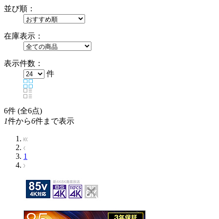
並び順：
在庫表示：
表示件数：
件
6
件 (全6点)
1
件から
6
件まで表示
1