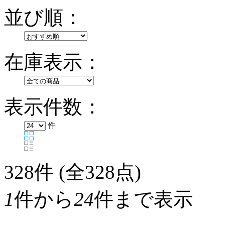
並び順：
在庫表示：
表示件数：
件
328
件 (全328点)
1
件から
24
件まで表示