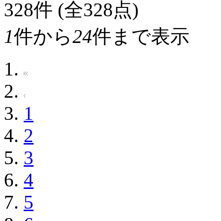
328
件 (全328点)
1
件から
24
件まで表示
1
2
3
4
5