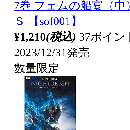
7巻 フェムの船宴（中
Ｓ 【sof001】
¥1,210
(税込)
37ポイ
2023/12/31発売
数量限定