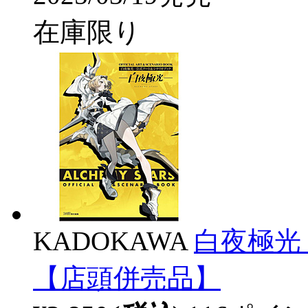
在庫限り
KADOKAWA
白夜極光
【店頭併売品】