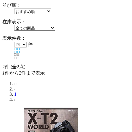
並び順：
在庫表示：
表示件数：
件
2
件 (全2点)
1
件から
2
件まで表示
1