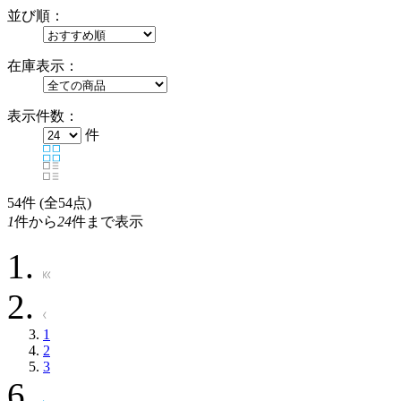
並び順：
在庫表示：
表示件数：
件
54
件 (全54点)
1
件から
24
件まで表示
1
2
3