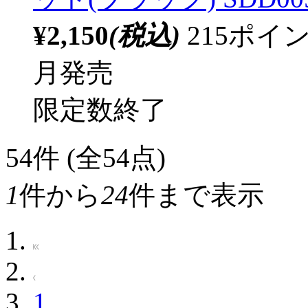
¥2,150
(税込)
215ポ
月発売
限定数終了
54
件 (全54点)
1
件から
24
件まで表示
1