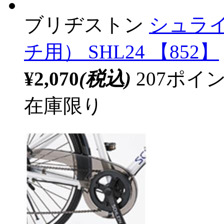
ブリヂストン
シュライ
チ用） SHL24 【852】
¥2,070
(税込)
207ポ
在庫限り