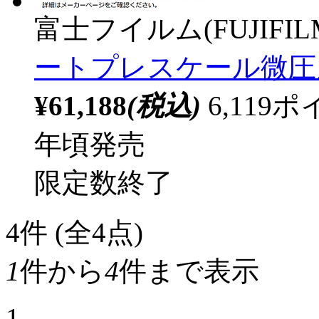
富士フイルム(FUJIFIL
ートプレスケール微圧用
¥61,188
(税込)
6,11
年頃発売
限定数終了
4
件 (全4点)
1
件から
4
件まで表示