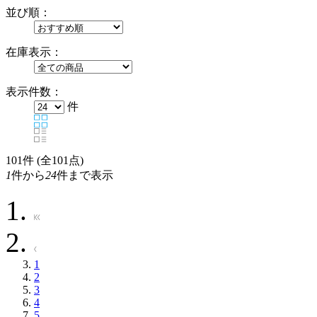
並び順：
在庫表示：
表示件数：
件
101
件 (全101点)
1
件から
24
件まで表示
1
2
3
4
5