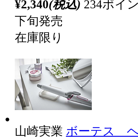
¥2,340
(税込)
234ポ
下旬発売
在庫限り
山崎実業
ボーテス 