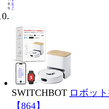
6
7
SWITCHBOT
ロボット掃除
【864】