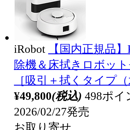
iRobot
【国内正規品】Roo
除機＆床拭きロボット+Aut
［吸引＋拭くタイプ（
¥49,800
(税込)
498ポ
2026/02/27発売
お取り寄せ