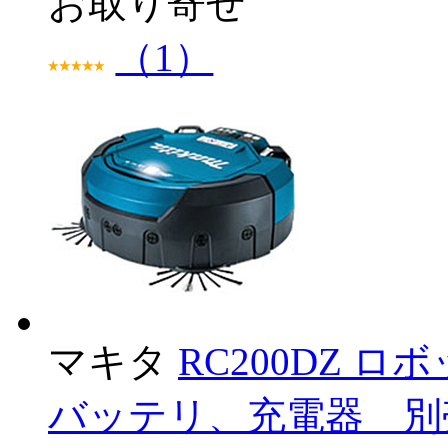
お取り寄せ
（1）
マキタ
RC200DZ ロ
バッテリ、充電器 別