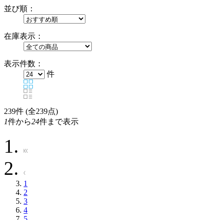
並び順：
在庫表示：
表示件数：
件
239
件 (全239点)
1
件から
24
件まで表示
1
2
3
4
5