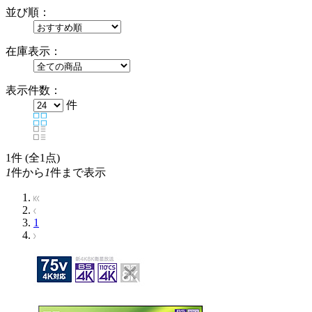
並び順：
在庫表示：
表示件数：
件
1
件 (全1点)
1
件から
1
件まで表示
1