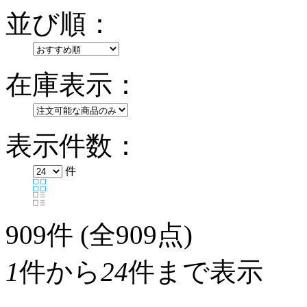
並び順：
在庫表示：
表示件数：
件
909
件 (全909点)
1
件から
24
件まで表示