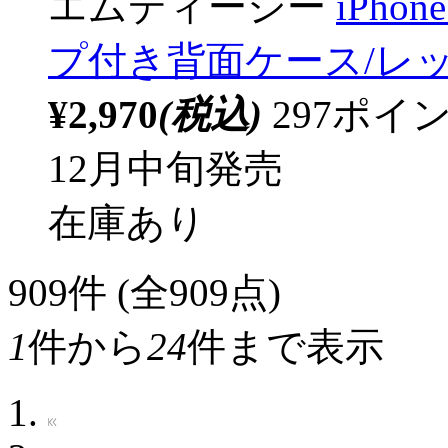
エムディーシー
iPhone
プ付き背面ケース/レッド] 
¥2,970
(税込)
297ポ
12月中旬発売
在庫あり
909
件 (全909点)
1
件から
24
件まで表示