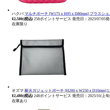
ハクバ
マルチポーチ [W175ｘH95ｘD80mm] プラスシ
¥2,580
(税込)
258ポイントサービス
発売日：2023/07/05
在庫限り
オズマ
耐火ガジェットポーチ [H200ｘW250ｘD10mm] Lサ
¥2,480
(税込)
248ポイントサービス
発売日：2025/10/上
在庫あり