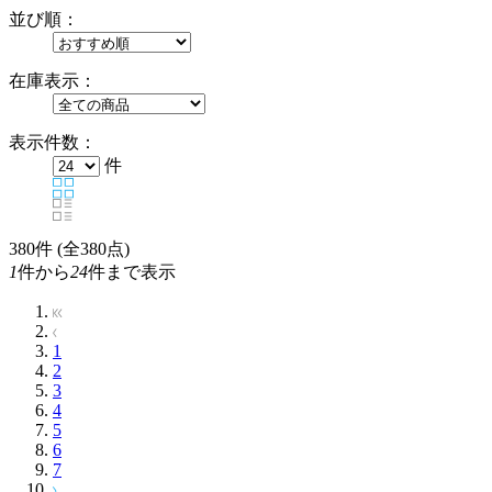
並び順：
在庫表示：
表示件数：
件
380
件 (全380点)
1
件から
24
件まで表示
1
2
3
4
5
6
7