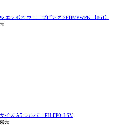
ェル エンボス ウェーブピンク SEBMPWPK 【864】
発売
イズ A5 シルバー PH-FP01LSV
旬発売