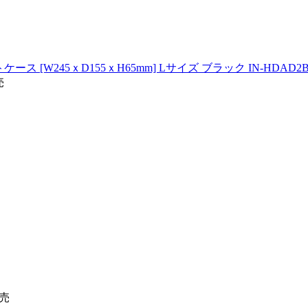
 [W245ｘD155ｘH65mm] Lサイズ ブラック IN-HDAD2
売
発売