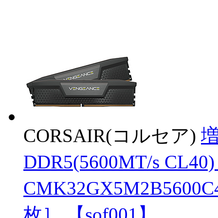
CORSAIR(コルセア)
増
DDR5(5600MT/s CL4
CMK32GX5M2B5600C4
枚］ 【sof001】