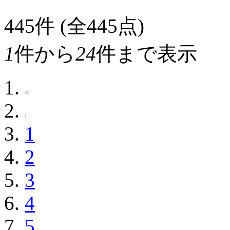
445
件 (全445点)
1
件から
24
件まで表示
1
2
3
4
5