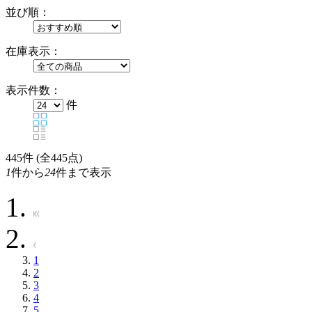
並び順：
在庫表示：
表示件数：
件
445
件 (全445点)
1
件から
24
件まで表示
1
2
3
4
5