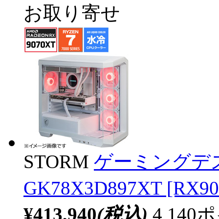
お取り寄せ
STORM
ゲーミングデ
GK78X3D897XT [R
¥413,940
(税込)
4,14