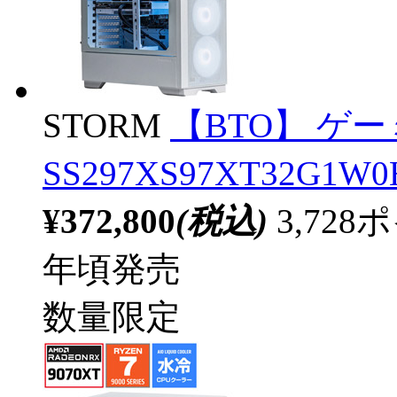
STORM
【BTO】 ゲ
SS297XS97XT32G1W0H
¥372,800
(税込)
3,72
年頃発売
数量限定