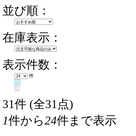
並び順：
在庫表示：
表示件数：
件
31
件 (全31点)
1
件から
24
件まで表示