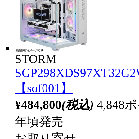
STORM
SGP298XDS97XT32G2W
【sof001】
¥484,800
(税込)
4,84
年頃発売
お取り寄せ