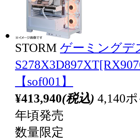
STORM
ゲーミングデ
S278X3D897XT[RX
【sof001】
¥413,940
(税込)
4,14
年頃発売
数量限定