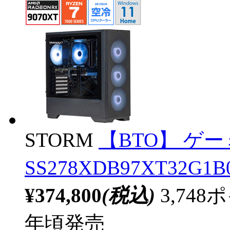
STORM
【BTO】 ゲ
SS278XDB97XT32G1B0
¥374,800
(税込)
3,74
年頃発売