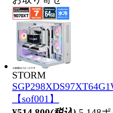
STORM
SGP298XDS97XT64G1W
【sof001】
¥514,800
(税込)
5,14