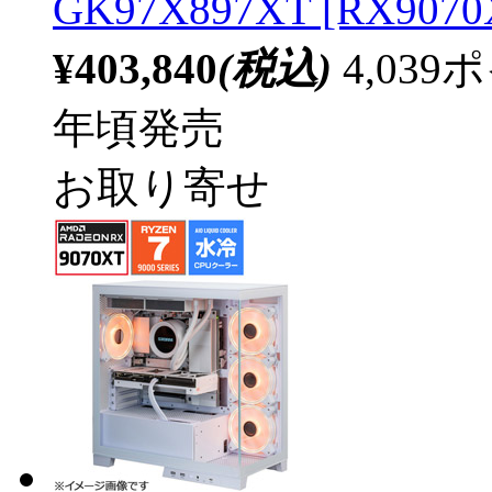
GK97X897XT [RX9
¥403,840
(税込)
4,03
年頃発売
お取り寄せ