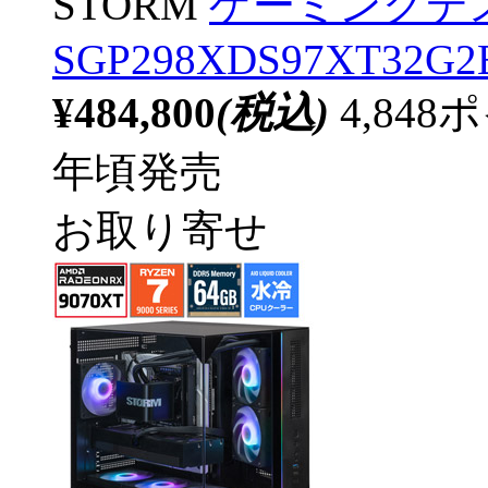
STORM
ゲーミングデ
SGP298XDS97XT32G2B
¥484,800
(税込)
4,84
年頃発売
お取り寄せ