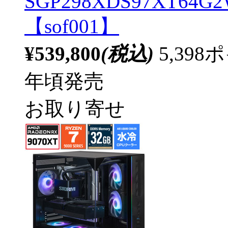
SGP298XDS97XT64G2W
【sof001】
¥539,800
(税込)
5,39
年頃発売
お取り寄せ