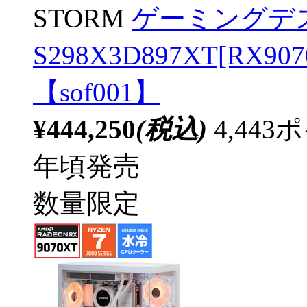
STORM
ゲーミングデ
S298X3D897XT[RX
【sof001】
¥444,250
(税込)
4,44
年頃発売
数量限定