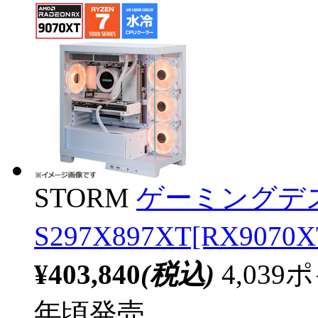
STORM
ゲーミングデ
S297X897XT[RX90
¥403,840
(税込)
4,03
年頃発売