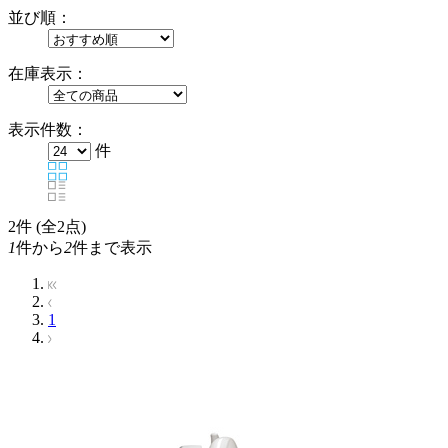
並び順：
在庫表示：
表示件数：
件
2
件 (全2点)
1
件から
2
件まで表示
1