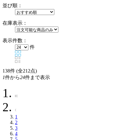
並び順：
在庫表示：
表示件数：
件
138
件 (全212点)
1
件から
24
件まで表示
1
2
3
4
5