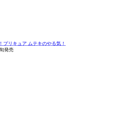
ジュ！プリキュア ムテキのやる気！
下旬発売