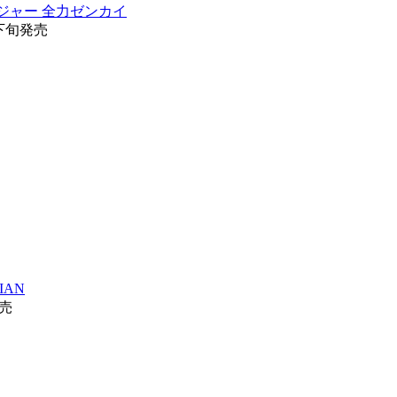
イジャー 全力ゼンカイ
月下旬発売
IAN
発売