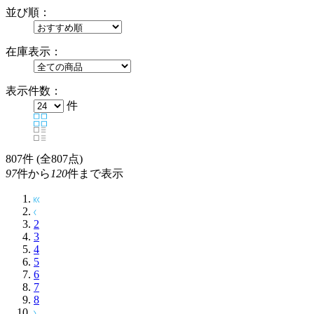
並び順：
在庫表示：
表示件数：
件
807
件 (全807点)
97
件から
120
件まで表示
2
3
4
5
6
7
8