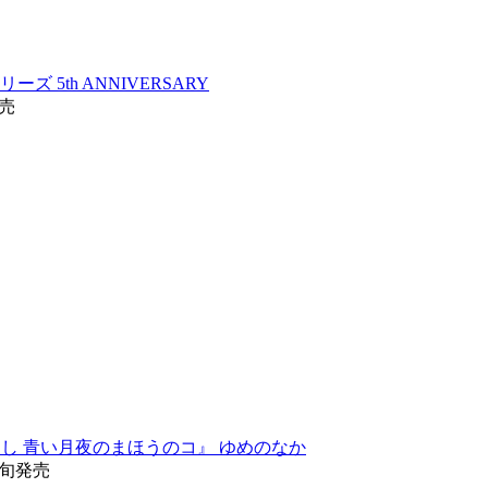
ーズ 5th ANNIVERSARY
発売
ぐらし 青い月夜のまほうのコ』 ゆめのなか
下旬発売