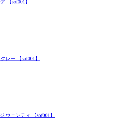
【sof001】
ー 【sof001】
ウェンティ 【sof001】