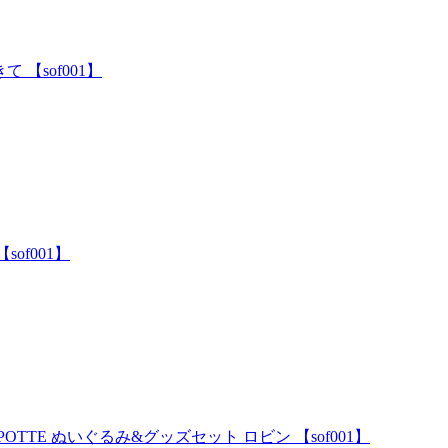
【sof001】
of001】
POTTE ぬいぐるみ&グッズセット ロビン 【sof001】