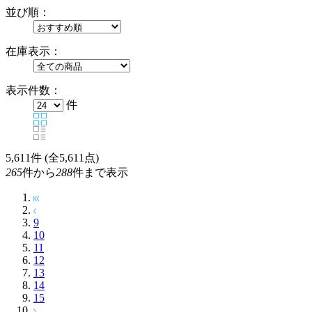
並び順：
在庫表示：
表示件数：
件
5,611
件 (全5,611点)
265
件から
288
件まで表示
9
10
11
12
13
14
15