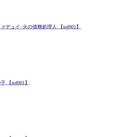
デュイ･火の債務処理人 【sof001】
【sof001】