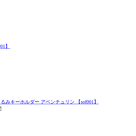
01】
みキーホルダー アベンチュリン 【sof001】
売