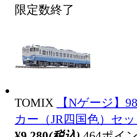
限定数終了
TOMIX
【Nゲージ】980
カー（JR四国色）セット
¥9,280
(税込)
464ポ