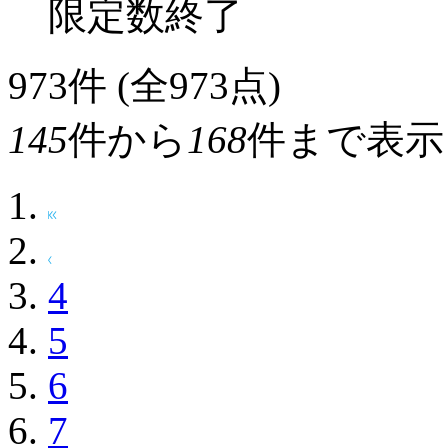
限定数終了
973
件 (全973点)
145
件から
168
件まで表示
4
5
6
7