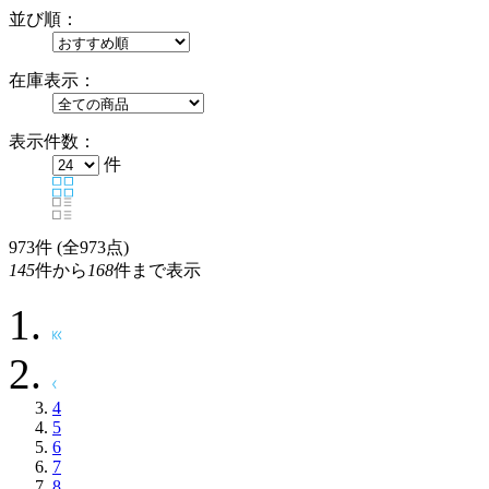
並び順：
在庫表示：
表示件数：
件
973
件 (全973点)
145
件から
168
件まで表示
4
5
6
7
8