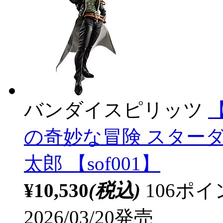
バンダイスピリッツ
【
の奇妙な冒険 スター
太郎 【sof001】
¥10,530
(税込)
106ポ
2026/03/20発売