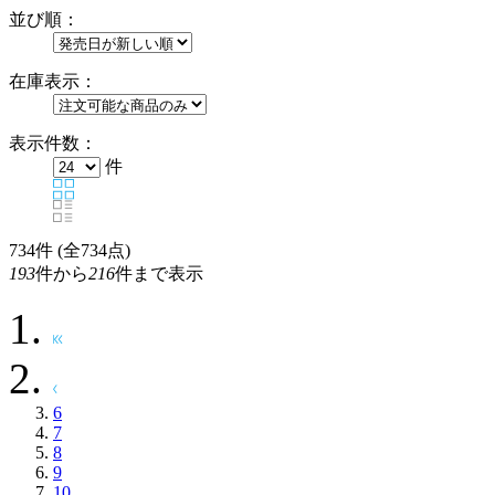
並び順：
在庫表示：
表示件数：
件
734
件 (全734点)
193
件から
216
件まで表示
6
7
8
9
10