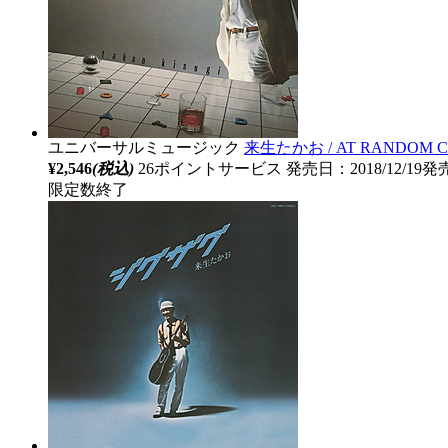
ユニバーサルミュージック
来生たかお / AT RANDOM 
¥2,546
(税込)
26ポイントサービス
発売日：2018/12/19発
限定数終了