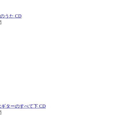
のうた CD
売
歌ギターのすべて下 CD
売