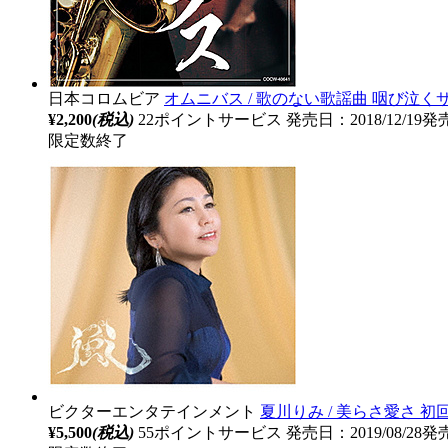
日本コロムビア
オムニバス / 歌のない歌謡曲 咽び泣くサ
¥2,200
(税込)
22ポイントサービス
発売日：2018/12/19発
限定数終了
ビクターエンタテインメント
夏川りみ / 美らさ愛さ 初
¥5,500
(税込)
55ポイントサービス
発売日：2019/08/28発