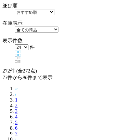
並び順：
在庫表示：
表示件数：
件
272
件 (全272点)
73
件から
96
件まで表示
1
2
3
4
5
6
7