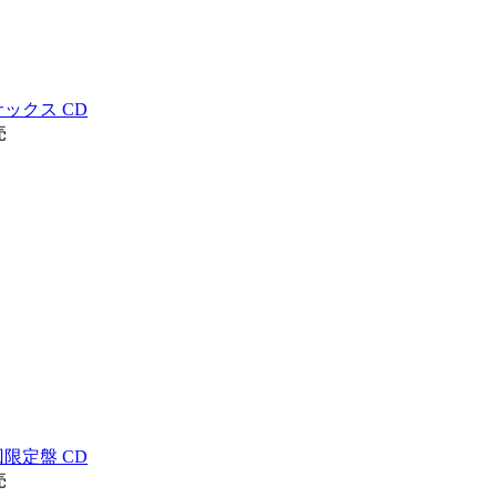
ックス CD
売
回限定盤 CD
売