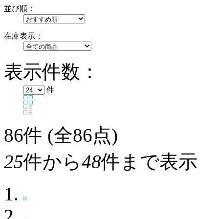
並び順：
在庫表示：
表示件数：
件
86
件 (全86点)
25
件から
48
件まで表示