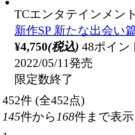
TCエンタテインメン
新作SP 新たな出会い篇
¥4,750
(税込)
48ポイ
2022/05/11発売
限定数終了
452
件 (全452点)
145
件から
168
件まで表示