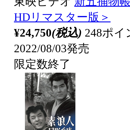
東映ビデオ
新五捕物帳 
HDリマスター版＞
¥24,750
(税込)
248ポ
2022/08/03発売
限定数終了