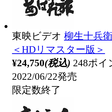
東映ビデオ
柳生十兵衛
＜HDリマスター版＞
¥24,750
(税込)
248ポ
2022/06/22発売
限定数終了