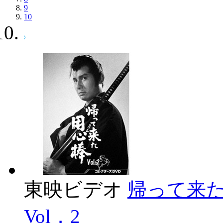
9
10
東映ビデオ
帰って来た
Vol．2