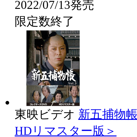
2022/07/13発売
限定数終了
東映ビデオ
新五捕物帳 
HDリマスター版＞