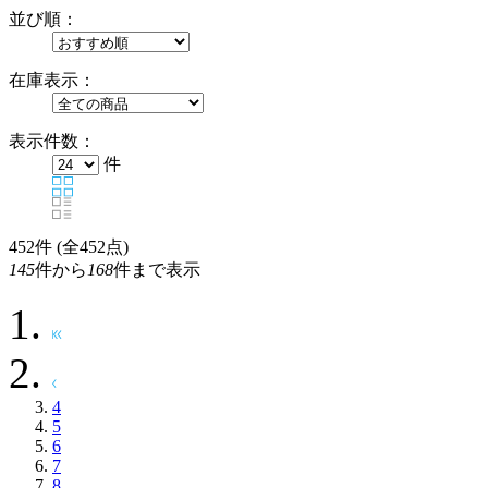
並び順：
在庫表示：
表示件数：
件
452
件 (全452点)
145
件から
168
件まで表示
4
5
6
7
8