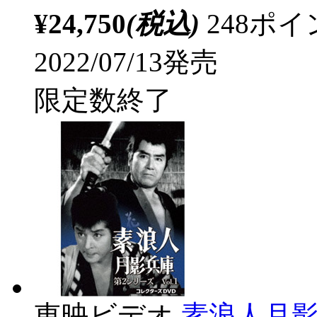
¥24,750
(税込)
248ポ
2022/07/13発売
限定数終了
東映ビデオ
素浪人月影