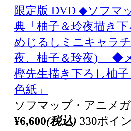
限定版 DVD ◆ソフ
典「柚子＆玲夜描き下
めじるしミニキャラチ
夜、柚子＆玲夜)」 ◆
樫先生描き下ろし柚子
色紙」
ソフマップ・アニメガ
¥6,600
(税込)
330ポ