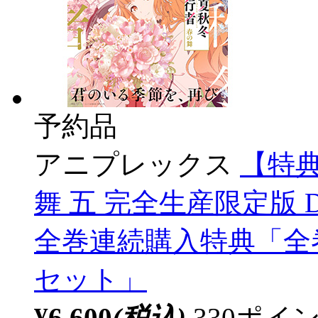
予約品
アニプレックス
【特典
舞 五 完全生産限定版
全巻連続購入特典「全
セット」
¥6,600
(税込)
330ポ