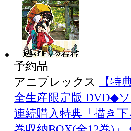
予約品
アニプレックス
【特典
全生産限定版 DVD◆
連続購入特典「描き下ろ
巻収納BOX(全12巻)