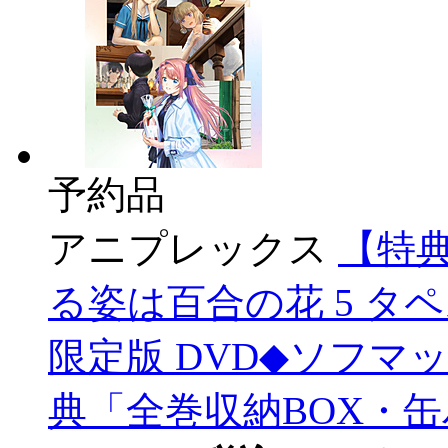
予約品
アニプレックス
【特
る姿は百合の花 5 タ
限定版 DVD◆ソフ
典「全巻収納BOX・