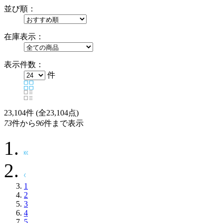
並び順：
在庫表示：
表示件数：
件
23,104
件 (全23,104点)
73
件から
96
件まで表示
1
2
3
4
5