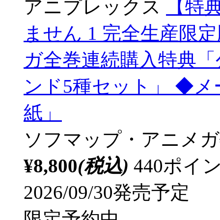
アニプレックス
【特
ません 1 完全生産限
ガ全巻連続購入特典「
ンド5種セット」 ◆
紙」
ソフマップ・アニメガ
¥8,800
(税込)
440ポ
2026/09/30発売予定
限定予約中