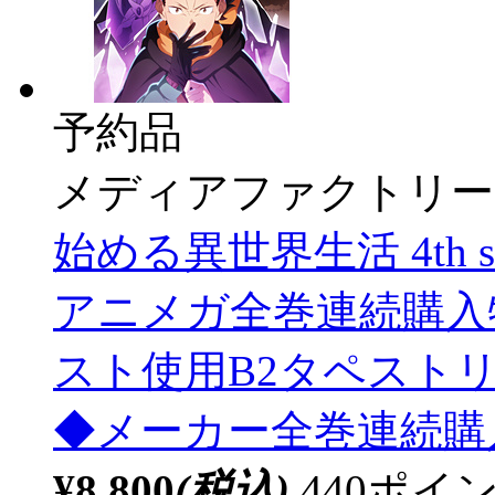
予約品
メディアファクトリー
始める異世界生活 4th s
アニメガ全巻連続購入
スト使用B2タペスト
◆メーカー全巻連続購
¥8,800
(税込)
440ポ