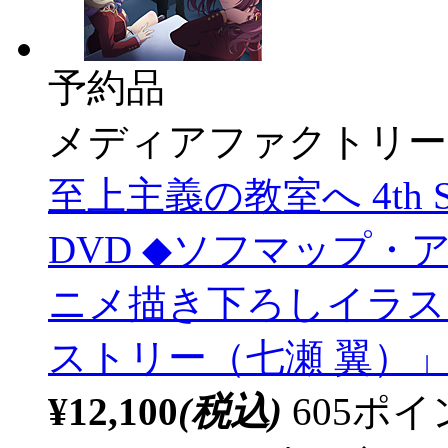
予約品
メディアファクトリー
至上主義の教室へ 4th S
DVD ◆ソフマップ
ニメ描き下ろしイラス
ストリー（七瀬 翼）
¥12,100
(税込)
605ポ