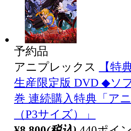
予約品
アニプレックス
【特典
生産限定版 DVD ◆
巻 連続購入特典「ア
（P3サイズ）」
¥8,800
(税込)
440ポ