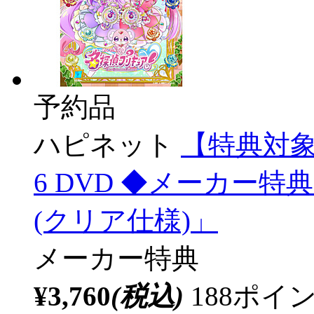
予約品
ハピネット
【特典対象
6 DVD ◆メーカー
(クリア仕様)」
メーカー特典
¥3,760
(税込)
188ポ