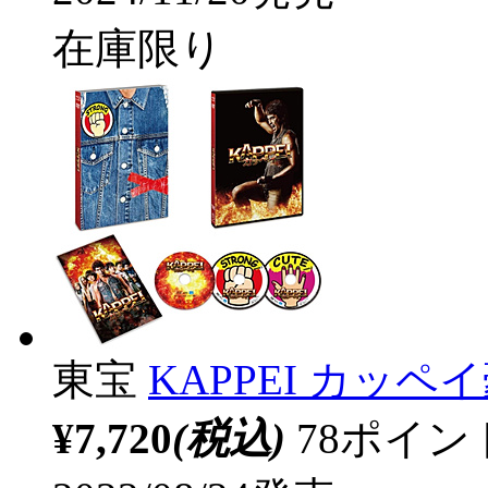
在庫限り
東宝
KAPPEI カッペ
¥7,720
(税込)
78ポイ