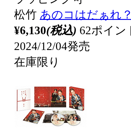
松竹
あのコはだぁれ？
¥6,130
(税込)
62ポイ
2024/12/04発売
在庫限り