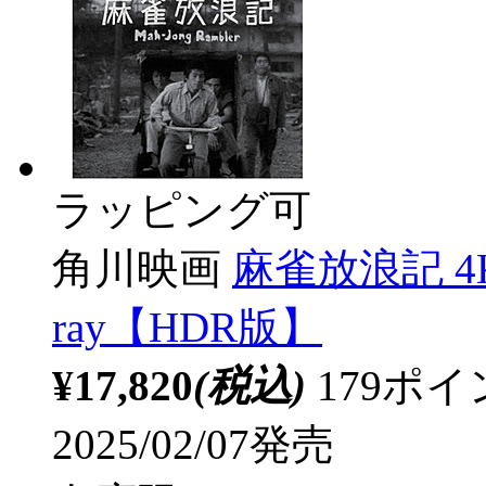
ラッピング可
角川映画
麻雀放浪記 4Kデ
ray【HDR版】
¥17,820
(税込)
179ポ
2025/02/07発売