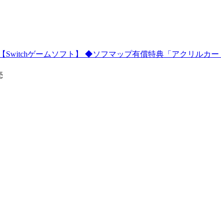
1995 【Switchゲームソフト】 ◆ソフマップ有償特典「アクリルカ
売