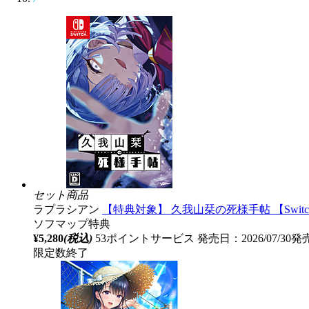
セット商品
ラプラシアン
【特典対象】 久我山栞の死様手帖 【Swi
ソフマップ特典
¥5,280
(税込)
53ポイントサービス
発売日：2026/07/30発
限定数終了