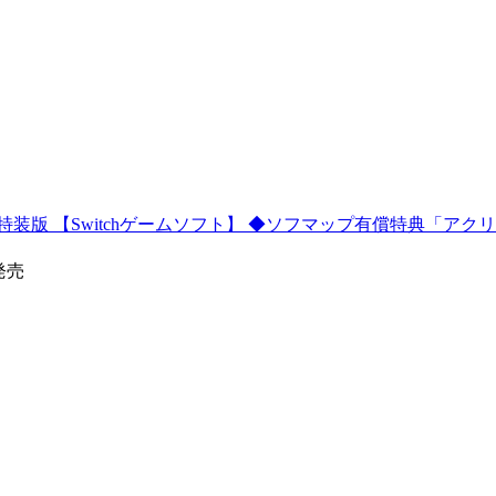
1995 特装版 【Switchゲームソフト】 ◆ソフマップ有償特典「
0発売