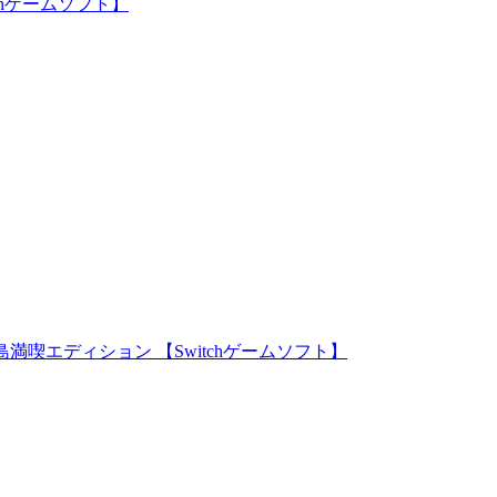
tchゲームソフト】
無人島満喫エディション 【Switchゲームソフト】