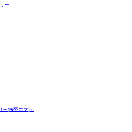
トリー」
リー(桜羽エマ)」