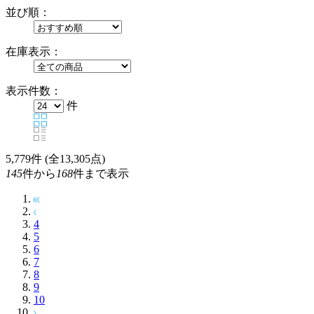
並び順：
在庫表示：
表示件数：
件
5,779
件 (全13,305点)
145
件から
168
件まで表示
4
5
6
7
8
9
10