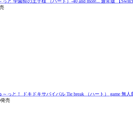
と 学園祭の王子様 （ハート）-40 and more... 通常版 【Swi
発売
っと！ ドキドキサバイバル Tie break （ハート） game 
30発売