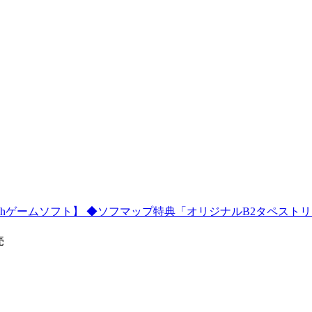
tchゲームソフト】 ◆ソフマップ特典「オリジナルB2タペスト
売