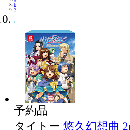
6
7
予約品
タイトー
悠久幻想曲 2