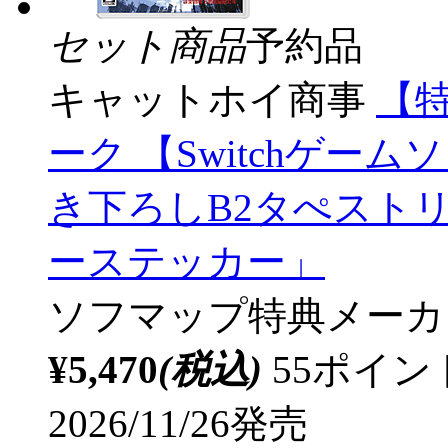
セット商品
予約品
キャットホイ商事
【
ーク 【Switchゲー
き下ろしB2タぺスト
ーステッカー」
ソフマップ特典
メーカ
¥5,470
(税込)
55ポイ
2026/11/26発売