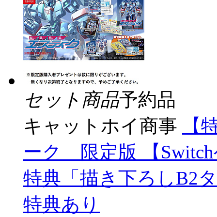
セット商品
予約品
キャットホイ商事
【
ーク 限定版 【Swit
特典「描き下ろしB2
特典あり