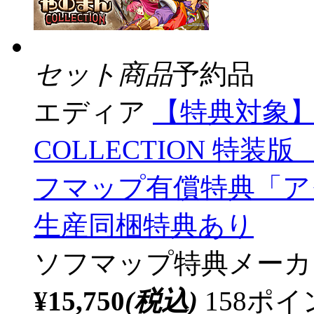
セット商品
予約品
エディア
【特典対象】
COLLECTION 特装版
フマップ有償特典「ア
生産同梱特典あり
ソフマップ特典
メーカ
¥15,750
(税込)
158ポ