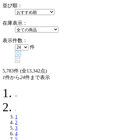
並び順：
在庫表示：
表示件数：
件
5,783
件 (全13,342点)
1
件から
24
件まで表示
1
2
3
4
5