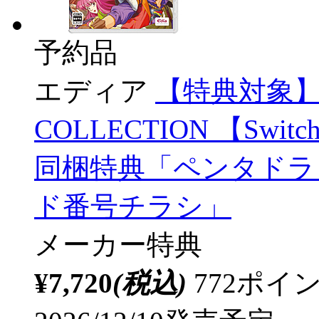
予約品
エディア
【特典対象】
COLLECTION 【S
同梱特典「ペンタドラゴ
ド番号チラシ」
メーカー特典
¥7,720
(税込)
772ポ