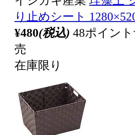
イシガキ産業
珪藻土 
り止めシート 1280×520
¥480
(税込)
48ポイン
売
在庫限り