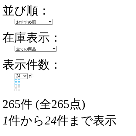
並び順：
在庫表示：
表示件数：
件
265
件 (全265点)
1
件から
24
件まで表示