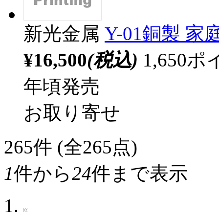
新光金属
Y-01銅製 
¥16,500
(税込)
1,65
年頃発売
お取り寄せ
265
件 (全265点)
1
件から
24
件まで表示