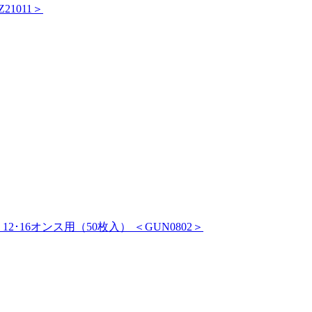
21011＞
16オンス用（50枚入） ＜GUN0802＞