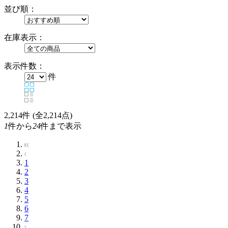
並び順：
在庫表示：
表示件数：
件
2,214
件 (全2,214点)
1
件から
24
件まで表示
1
2
3
4
5
6
7