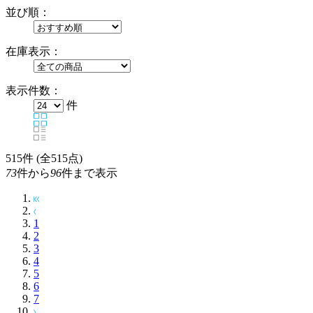
並び順：
在庫表示：
表示件数：
件
515
件 (全515点)
73
件から
96
件まで表示
1
2
3
4
5
6
7