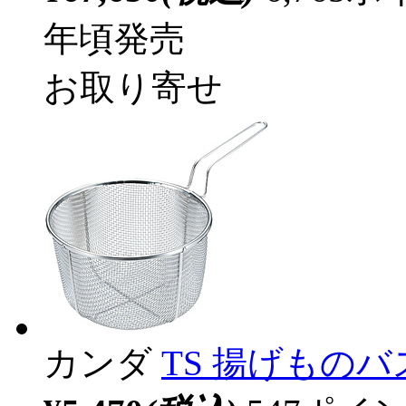
年頃発売
お取り寄せ
カンダ
TS 揚げものバス