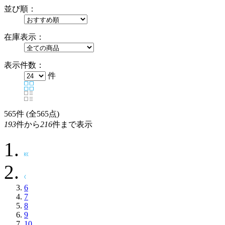
並び順：
在庫表示：
表示件数：
件
565
件 (全565点)
193
件から
216
件まで表示
6
7
8
9
10