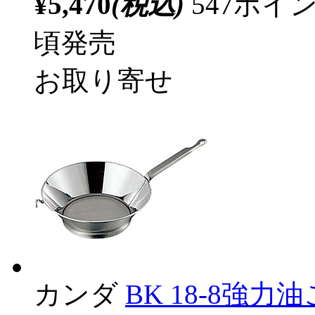
¥5,470
(税込)
547ポ
頃発売
お取り寄せ
カンダ
BK 18-8強力油