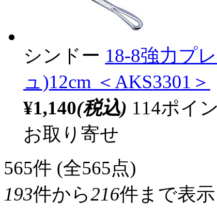
シンドー
18-8強力プ
ュ)12cm ＜AKS3301＞
¥1,140
(税込)
114ポ
お取り寄せ
565
件 (全565点)
193
件から
216
件まで表示