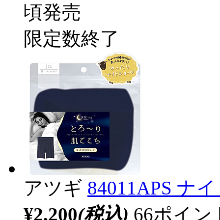
頃発売
限定数終了
アツギ
84011APS 
¥2,200
(税込)
66ポイ