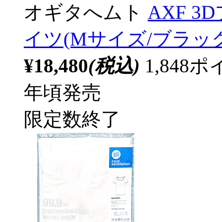
オギタへムト
AXF 
イツ(Mサイズ/ブラック） 
¥18,480
(税込)
1,84
年頃発売
限定数終了