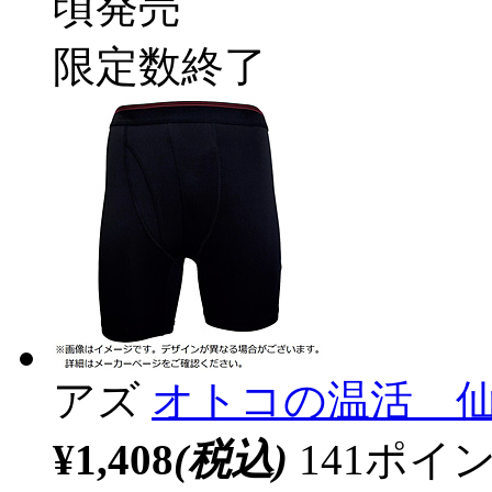
頃発売
限定数終了
アズ
オトコの温活 
¥1,408
(税込)
141ポ