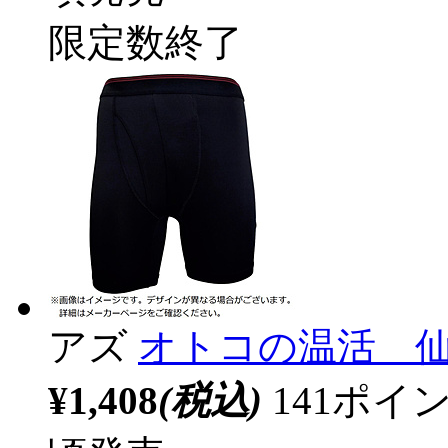
限定数終了
アズ
オトコの温活 
¥1,408
(税込)
141ポ