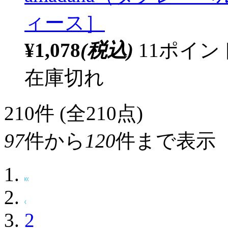
ィース］
¥1,078
(税込)
11ポイ
在庫切れ
210
件 (全210点)
97
件から
120
件まで表示
2