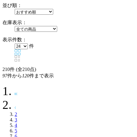
並び順：
在庫表示：
表示件数：
件
210
件 (全210点)
97
件から
120
件まで表示
2
3
4
5
6