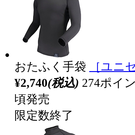
おたふく手袋
［ユニセ
¥2,740
(税込)
274ポ
頃発売
限定数終了