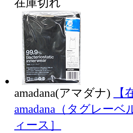
在庫切れ
amadana(アマダナ)
【在
amadana（タグレ
ィース］