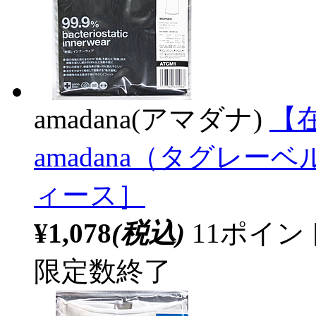
amadana(アマダナ)
【在
amadana（タグレ
ィース］
¥1,078
(税込)
11ポイ
限定数終了