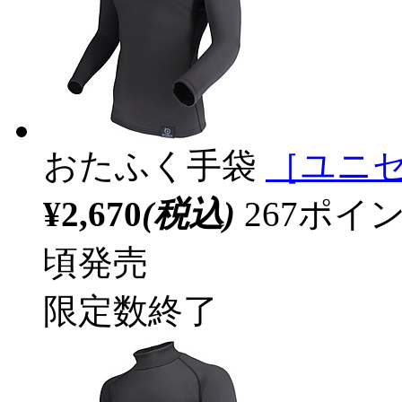
おたふく手袋
［ユニセ
¥2,670
(税込)
267ポ
頃発売
限定数終了