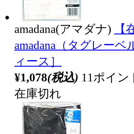
amadana(アマダナ)
【在
amadana（タグレ
ィース］
¥1,078
(税込)
11ポイ
在庫切れ