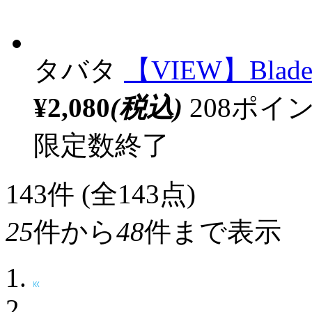
タバタ
【VIEW】Blad
¥2,080
(税込)
208ポ
限定数終了
143
件 (全143点)
25
件から
48
件まで表示