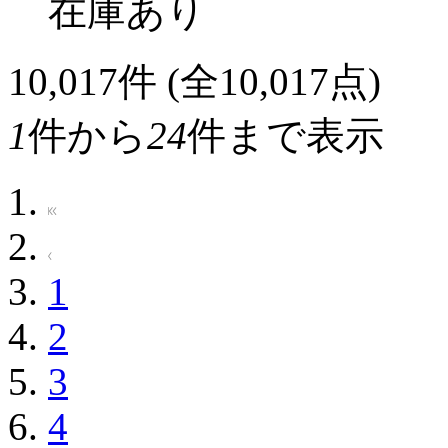
在庫あり
10,017
件 (全10,017点)
1
件から
24
件まで表示
1
2
3
4