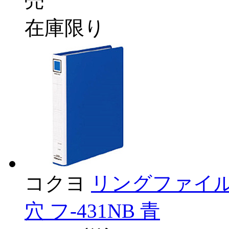
売
在庫限り
コクヨ
リングファイル B
穴 フ-431NB 青