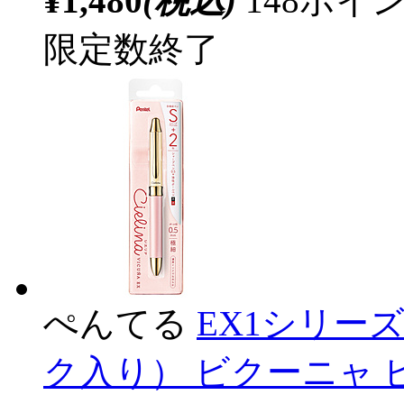
¥1,480
(税込)
148ポ
限定数終了
ぺんてる
EX1シリー
ク入り） ビクーニャ ピン