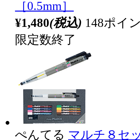
［0.5mm］
¥1,480
(税込)
148ポ
限定数終了
ぺんてる
マルチ８セット