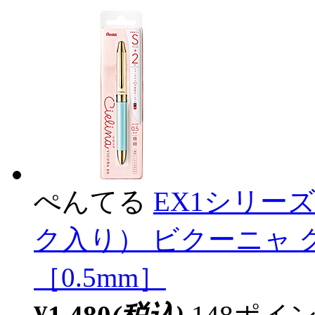
ぺんてる
EX1シリー
ク入り） ビクーニャ グリ
［0.5mm］