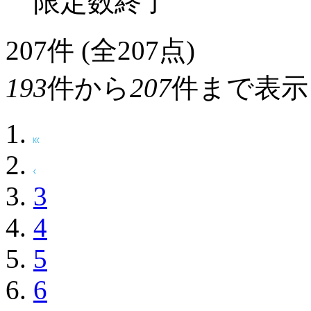
限定数終了
207
件 (全207点)
193
件から
207
件まで表示
3
4
5
6