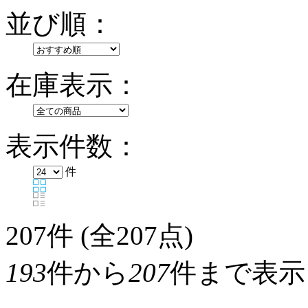
並び順：
在庫表示：
表示件数：
件
207
件 (全207点)
193
件から
207
件まで表示