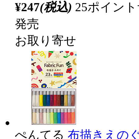
¥247
(税込)
25ポイン
発売
お取り寄せ
ぺんてる
布描きえのぐ 