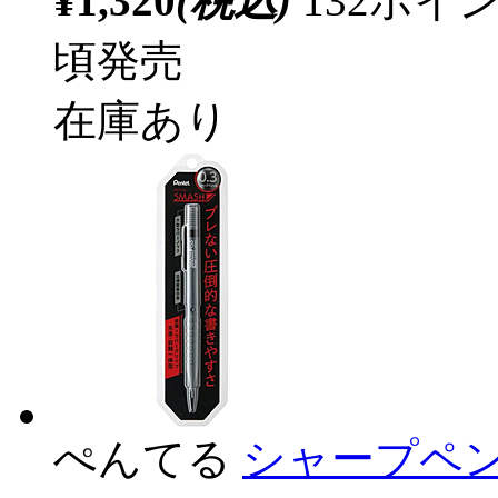
¥1,320
(税込)
132ポ
頃発売
在庫あり
ぺんてる
シャープペン