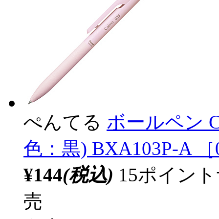
ぺんてる
ボールペン C
色：黒) BXA103P-A ［
¥144
(税込)
15ポイン
売