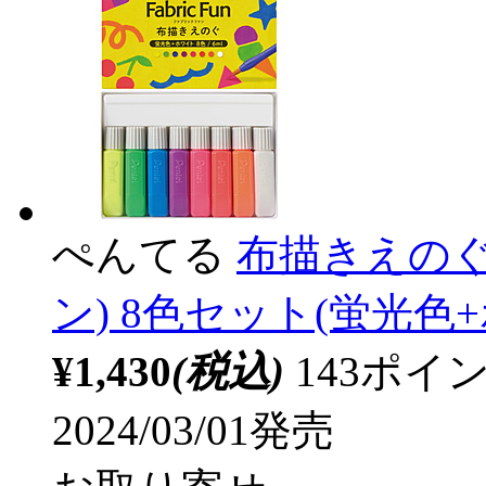
ぺんてる
布描きえのぐ 
ン) 8色セット(蛍光色+ホ
¥1,430
(税込)
143ポ
2024/03/01発売