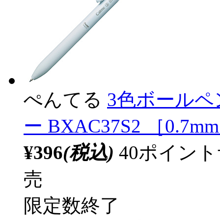
ぺんてる
3色ボールペン
ー BXAC37S2 ［0.7m
¥396
(税込)
40ポイン
売
限定数終了