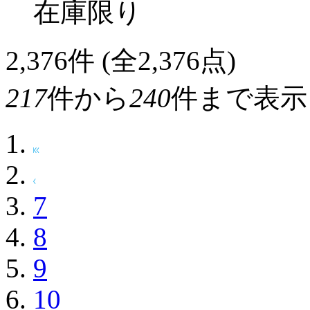
在庫限り
2,376
件 (全2,376点)
217
件から
240
件まで表示
7
8
9
10