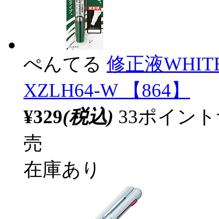
ぺんてる
修正液WHIT
XZLH64-W 【864】
¥329
(税込)
33ポイン
売
在庫あり