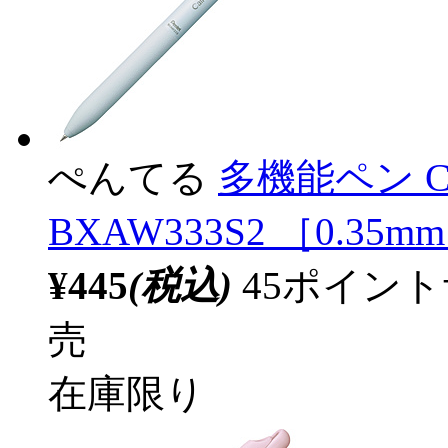
ぺんてる
多機能ペン C
BXAW333S2 ［0.35m
¥445
(税込)
45ポイン
売
在庫限り