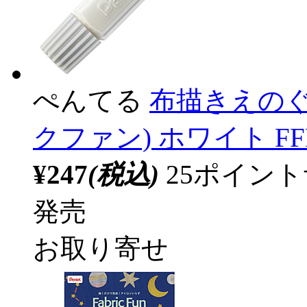
ぺんてる
布描きえのぐ 単
クファン) ホワイト FFP
¥247
(税込)
25ポイン
発売
お取り寄せ