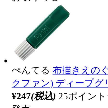
ぺんてる
布描きえのぐ 単
クファン) ディープグリー
¥247
(税込)
25ポイン