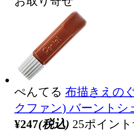
お取り寄せ
ぺんてる
布描きえのぐ 単
クファン) バーントシェン
¥247
(税込)
25ポイン