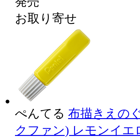
発売
お取り寄せ
ぺんてる
布描きえのぐ 単
クファン) レモンイエロー