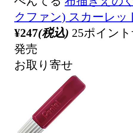
ぺんてる
布描きえのぐ 単
クファン) スカーレット F
¥247
(税込)
25ポイン
発売
お取り寄せ