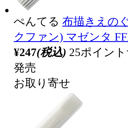
ぺんてる
布描きえのぐ 単
クファン) マゼンタ FFP
¥247
(税込)
25ポイン
発売
お取り寄せ