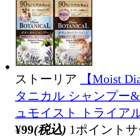
ストーリア
【Moist
タニカル シャンプー
ュモイスト トライア
¥99
(税込)
1ポイント