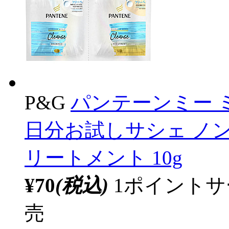
P&G
パンテーンミー 
日分お試しサシェ ノン
リートメント 10g
¥70
(税込)
1ポイント
売