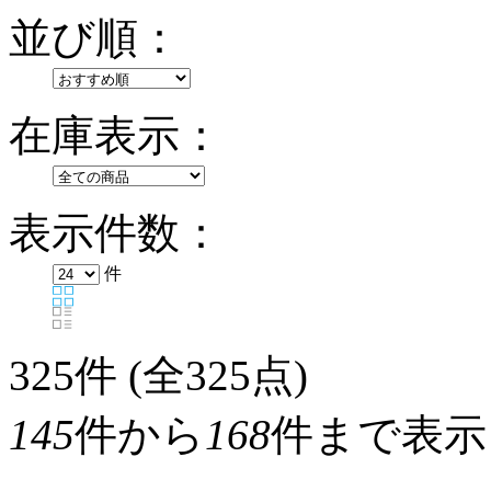
並び順：
在庫表示：
表示件数：
件
325
件 (全325点)
145
件から
168
件まで表示