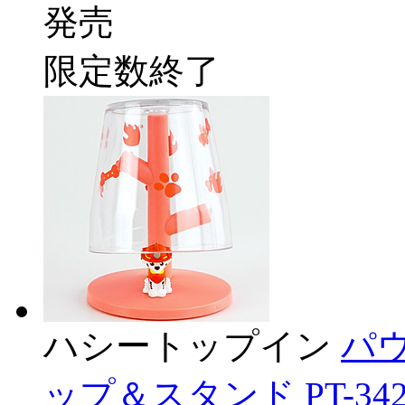
発売
限定数終了
ハシートップイン
パ
ップ＆スタンド PT-342