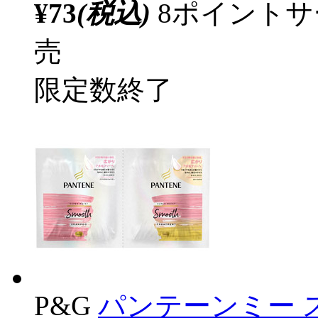
¥73
(税込)
8ポイント
売
限定数終了
P&G
パンテーンミー 