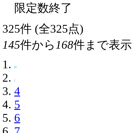
限定数終了
325
件 (全325点)
145
件から
168
件まで表示
4
5
6
7