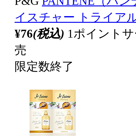
P&G
PANTENE（パ
イスチャー トライアル
¥76
(税込)
1ポイント
売
限定数終了