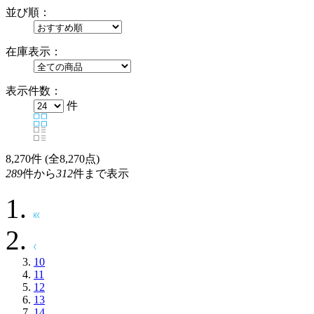
並び順：
在庫表示：
表示件数：
件
8,270
件 (全8,270点)
289
件から
312
件まで表示
10
11
12
13
14