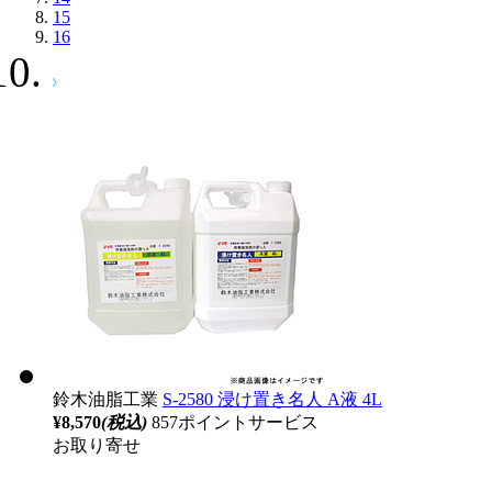
15
16
鈴木油脂工業
S-2580 浸け置き名人 A液 4L
¥8,570
(税込)
857ポイントサービス
お取り寄せ