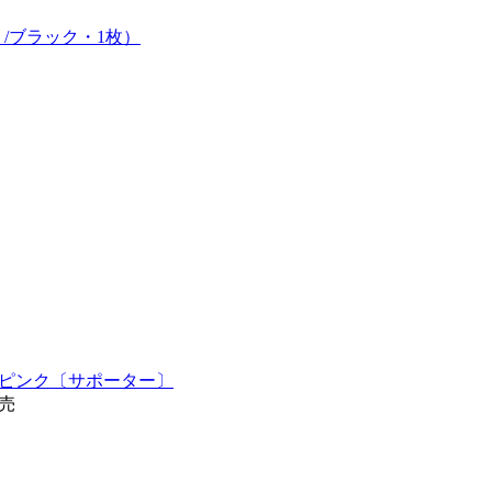
/ブラック・1枚）
トピンク〔サポーター〕
発売