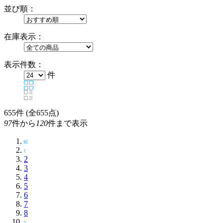
並び順：
在庫表示：
表示件数：
件
655
件 (全655点)
97
件から
120
件まで表示
2
3
4
5
6
7
8