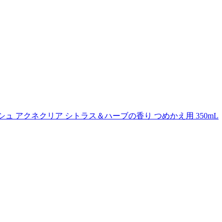
ュ アクネクリア シトラス＆ハーブの香り つめかえ用 350mL