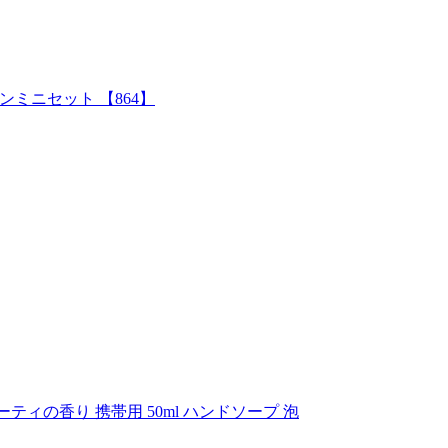
ンミニセット 【864】
ティの香り 携帯用 50ml ハンドソープ 泡