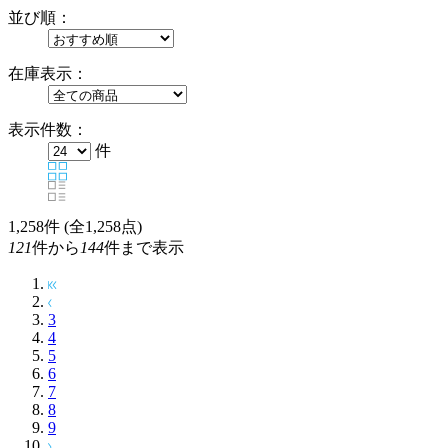
並び順：
在庫表示：
表示件数：
件
1,258
件 (全1,258点)
121
件から
144
件まで表示
3
4
5
6
7
8
9