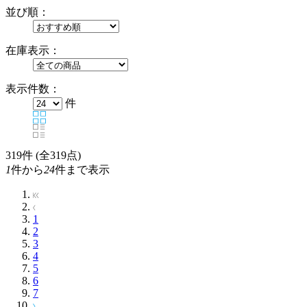
並び順：
在庫表示：
表示件数：
件
319
件 (全319点)
1
件から
24
件まで表示
1
2
3
4
5
6
7