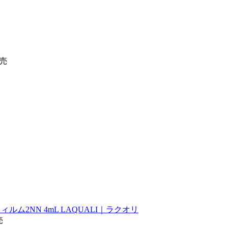
発売
ルム2NN 4mL LAQUALI｜ラクオリ
売