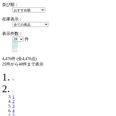
並び順：
在庫表示：
表示件数：
件
4,476
件 (全4,476点)
25
件から
48
件まで表示
1
2
3
4
5