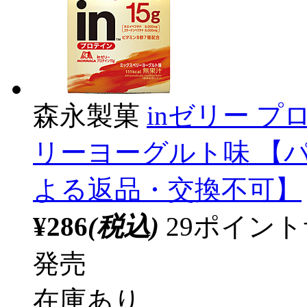
森永製菓
inゼリー プ
リーヨーグルト味 【
よる返品・交換不可】
¥286
(税込)
29ポイン
発売
在庫あり