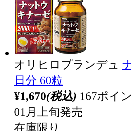
オリヒロプランデュ
日分 60粒
¥1,670
(税込)
167ポ
01月上旬発売
在庫限り