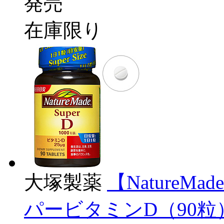
発売
在庫限り
大塚製薬
【Nature
パービタミンD（90粒