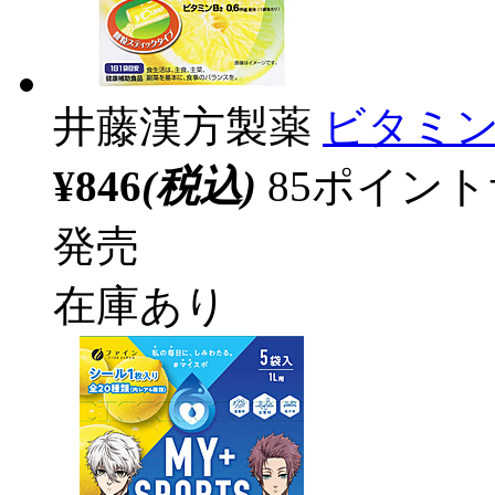
井藤漢方製薬
ビタミンC
¥846
(税込)
85ポイン
発売
在庫あり