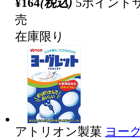
¥164
(税込)
5ポイント
売
在庫限り
アトリオン製菓
ヨーグ