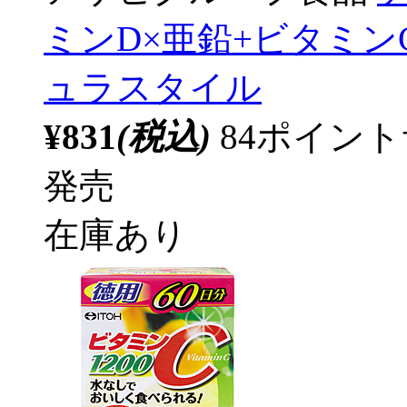
ミンD×亜鉛+ビタミンC･
ュラスタイル
¥831
(税込)
84ポイン
発売
在庫あり