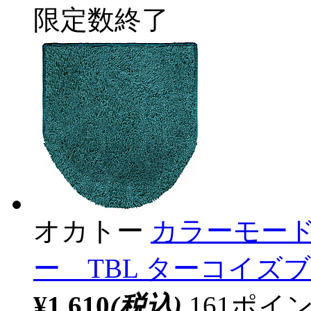
限定数終了
オカトー
カラーモー
ー TBL ターコイズ
¥1,610
(税込)
161ポ