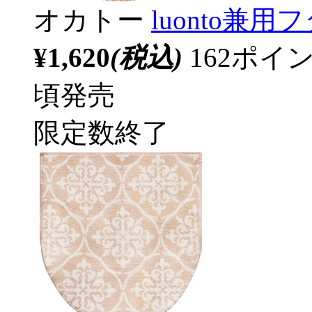
オカトー
luonto兼
¥1,620
(税込)
162ポ
頃発売
限定数終了