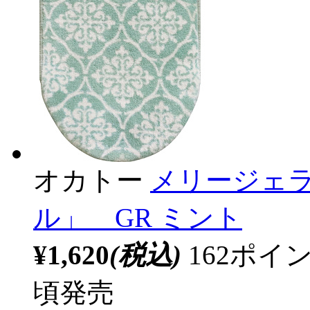
オカトー
メリージェ
ル」 GR ミント
¥1,620
(税込)
162ポ
頃発売