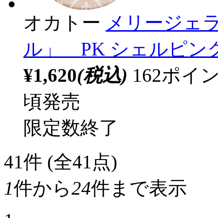
オカトー
メリージェ
ル」 PK シェルピン
¥1,620
(税込)
162ポ
頃発売
限定数終了
41
件 (全41点)
1
件から
24
件まで表示