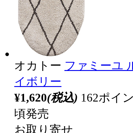
オカトー
ファミーユ 
イボリー
¥1,620
(税込)
162ポ
頃発売
お取り寄せ