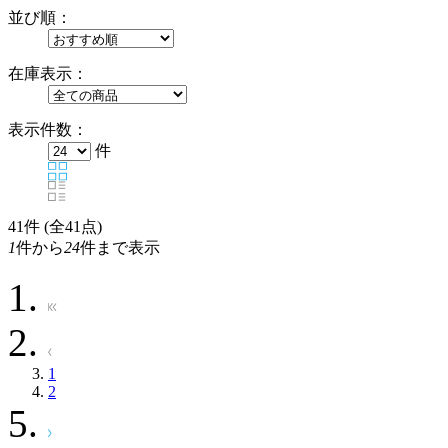
並び順：
在庫表示：
表示件数：
件
41
件 (全41点)
1
件から
24
件まで表示
1
2