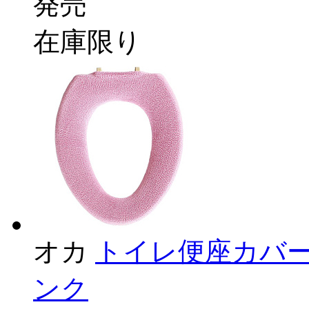
発売
在庫限り
オカ
トイレ便座カバー
ンク