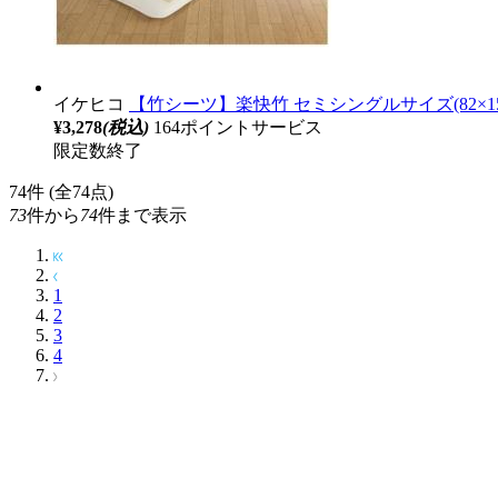
イケヒコ
【竹シーツ】楽快竹 セミシングルサイズ(82×150
¥3,278
(税込)
164ポイントサービス
限定数終了
74
件 (全74点)
73
件から
74
件まで表示
1
2
3
4