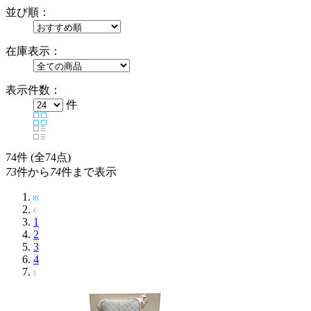
並び順：
在庫表示：
表示件数：
件
74
件 (全74点)
73
件から
74
件まで表示
1
2
3
4