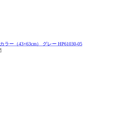
ー（43×63cm） グレー HP61030-05
売