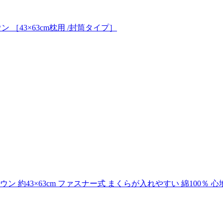
ン ［43×63cm枕用 /封筒タイプ］
約43×63cm ファスナー式 まくらが入れやすい 綿100％ 心地よ