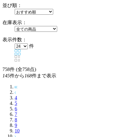
並び順：
在庫表示：
表示件数：
件
758
件 (全758点)
145
件から
168
件まで表示
4
5
6
7
8
9
10