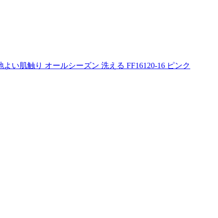
い肌触り オールシーズン 洗える FF16120-16 ピンク