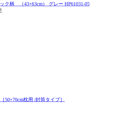
柄 （43×63cm） グレー HP61031-05
売
 ［50×70cm枕用 /封筒タイプ］