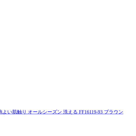
い肌触り オールシーズン 洗える FF16119-93 ブラウン