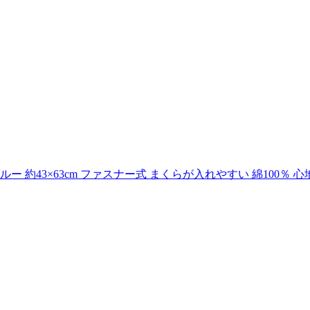
約43×63cm ファスナー式 まくらが入れやすい 綿100％ 心地よ