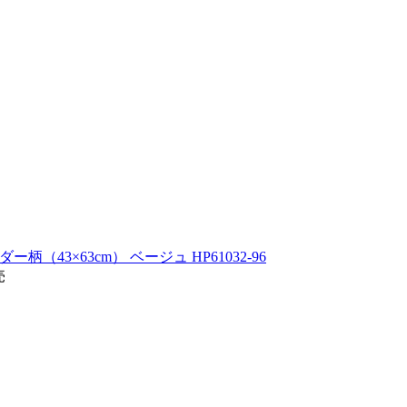
柄（43×63cm） ベージュ HP61032-96
売