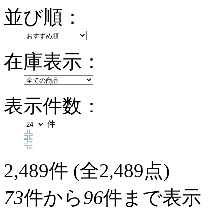
並び順：
在庫表示：
表示件数：
件
2,489
件 (全2,489点)
73
件から
96
件まで表示