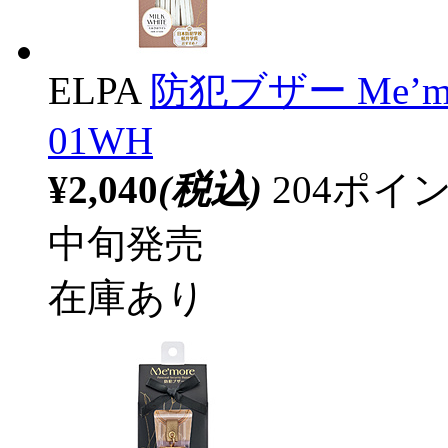
ELPA
防犯ブザー Me’m
01WH
¥2,040
(税込)
204ポ
中旬発売
在庫あり