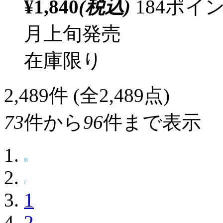
¥1,840
(税込)
184ポ
月上旬発売
在庫限り
2,489
件 (全2,489点)
73
件から
96
件まで表示
1
2